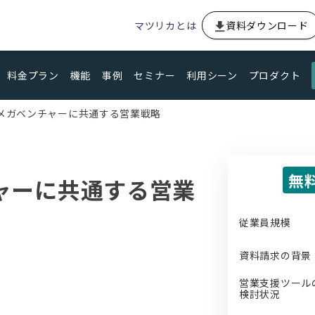
マツリカとは
資料ダウンロード
料金プラン
機能
事例
セミナー
利用シーン
プロダクト
メガベンチャーに共通する営業戦略
無
ャーに共通する営業
従業員規模
資料請求の背景
営業支援ツール
検討状況