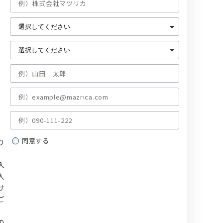
同意する
り
入
人
サ
ご
、
の