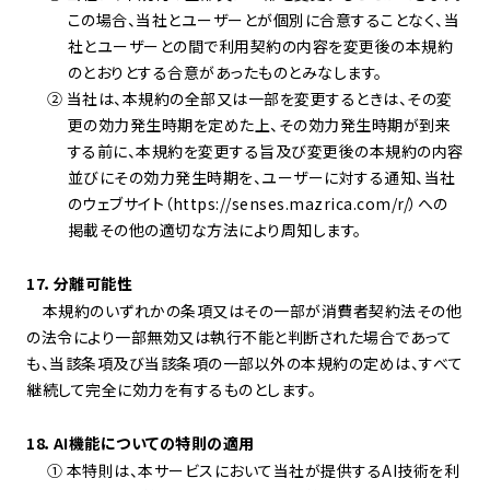
この場合、当社とユーザーとが個別に合意することなく、当
社とユーザーとの間で利用契約の内容を変更後の本規約
のとおりとする合意があったものとみなします。
② 当社は、本規約の全部又は一部を変更するときは、その変
更の効力発生時期を定めた上、その効力発生時期が到来
する前に、本規約を変更する旨及び変更後の本規約の内容
並びにその効力発生時期を、ユーザーに対する通知、当社
のウェブサイト（https://senses.mazrica.com/r/）への
掲載その他の適切な方法により周知します。
17．分離可能性
本規約のいずれかの条項又はその一部が消費者契約法その他
の法令により一部無効又は執行不能と判断された場合であって
も、当該条項及び当該条項の一部以外の本規約の定めは、すべて
継続して完全に効力を有するものとします。
18．AI機能についての特則の適用
① 本特則は、本サービスにおいて当社が提供するAI技術を利