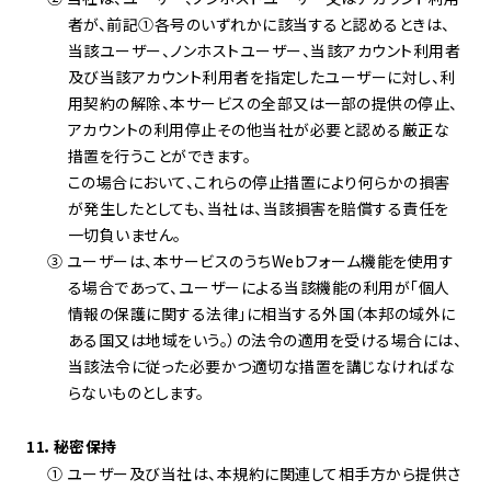
者が、前記
①
各号のいずれかに該当すると認めるときは、
当該ユーザー、ノンホストユーザー、当該アカウント利用者
及び当該アカウント利用者を指定したユーザーに対し、利
用契約の解除、本サービスの全部又は一部の提供の停止、
アカウントの利用停止その他当社が必要と認める厳正な
措置を行うことができます。
この場合において、これらの停止措置により何らかの損害
が発生したとしても、当社は、当該損害を賠償する責任を
一切負いません。
③ ユーザーは、本サービスのうちWebフォーム機能を使用す
る場合であって、ユーザーによる当該機能の利用が「個人
情報の保護に関する法律」に相当する外国（本邦の域外に
ある国又は地域をいう。）の法令の適用を受ける場合には、
当該法令に従った必要かつ適切な措置を講じなければな
らないものとします。
11．秘密保持
① ユーザー及び当社は、本規約に関連して相手方から提供さ