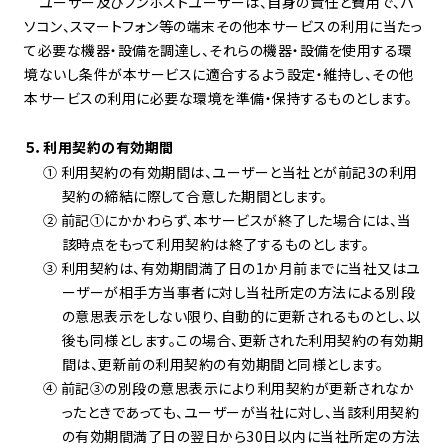
ユーザー及びノンホストユーザーは、自身の責任と費用で、パ
ソコン、スマートフォン等の端末その他本サービスの利用に当たっ
て必要な機器・設備を調達し、それらの機器・設備を使用する環
境ないし条件が本サービスに適合するよう設定・維持し、その他
本サービスの利用に必要な環境を準備・保持するものとします。
５．利用契約の有効期間
① 利用契約の有効期間は、ユーザーと当社とが前記3の利用
契約の締結に際して合意した期間とします。
② 前記①にかかわらず、本サービスが終了した場合には、当
該時点をもって利用契約は終了するものとします。
③ 利用契約は、有効期間満了日の1か月前までに当社又はユ
ーザーが相手方当事者に対し当社所定の方法による別段
の意思表示をしない限り、自動的に更新されるものとし、以
後も同様とします。この場合、更新された利用契約の有効期
間は、更新前の利用契約の有効期間と同様とします。
④ 前記③の別段の意思表示により利用契約が更新されなか
ったときであっても、ユーザーが当社に対し、当該利用契約
の有効期間満了日の翌日から30日以内に当社所定の方法