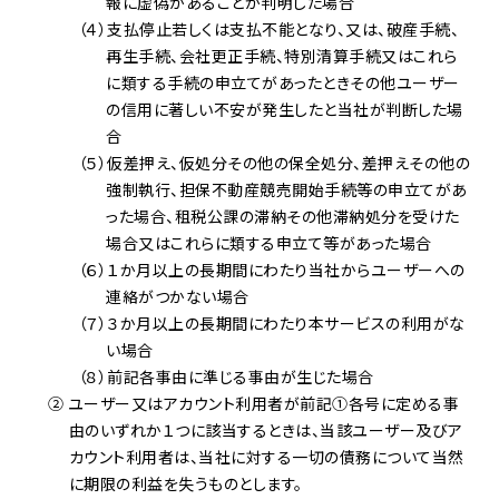
報に虚偽があることが判明した場合
（４）支払停止若しくは支払不能となり、又は、破産手続、
再生手続、会社更正手続、特別清算手続又はこれら
に類する手続の申立てがあったときその他ユーザー
の信用に著しい不安が発生したと当社が判断した場
合
（５）仮差押え、仮処分その他の保全処分、差押えその他の
強制執行、担保不動産競売開始手続等の申立てがあ
った場合、租税公課の滞納その他滞納処分を受けた
場合又はこれらに類する申立て等があった場合
（６）１か月以上の長期間にわたり当社からユーザーへの
連絡がつかない場合
（７）３か月以上の長期間にわたり本サービスの利用がな
い場合
（８）前記各事由に準じる事由が生じた場合
② ユーザー又はアカウント利用者が前記①各号に定める事
由のいずれか１つに該当するときは、当該ユーザー及びア
カウント利用者は、当社に対する一切の債務について当然
に期限の利益を失うものとします。