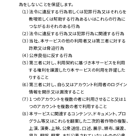
為をしないことを保証します。
（１）法令に違反する行為若しくは犯罪行為又はそれらを
教唆若しくは幇助する行為あるいはこれらの行為に
つながるおそれのある行為
（２）法令に違反する行為又は犯罪行為に関連する行為
（３）当社、本サービスの他の利用者又は第三者に対する
詐欺又は脅迫行為
（４）公序良俗に反する行為
（５）第三者に対し、利用契約に基づき本サービスを利用
する権利を譲渡したり本サービスの利用を許諾した
りすること
（６）第三者に対し、自ら又はアカウント利用者のログイン
情報を開示又は漏洩すること
（７）１つのアカウントを複数の者に利用させること又は１
つのアカウントを複数の者で利用すること
（８）本サービスに関連するコンテンツ、ドキュメント、プロ
グラム等又はこれらを翻案した二次的著作物の複製、
上演、演奏、上映、公衆送信、口述、展示、頒布、譲渡、
貸与、翻訳、翻案、まだ公表されていないものの公衆