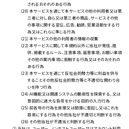
されるおそれのある行為
（20）本サービスを通じて本サービスの他の利用者又は第
三者に対し自ら又は第三者の商品、サービスその他
の事項に関する宣伝、広告、勧誘、営業活動をする行
為又はこれらに準じる行為
（21）本サービスの他の利用者の情報の収集
（22）本サービスに関して本規約以外に当社が発信、提
供、掲載するルール、注意事項、留意事項、お願い事項
その他の案内事項に抵触する行為又はそのおそれの
ある行為
（23）本サービスを通じて反社会的勢力等に利益を供与
することその他反社会的勢力等と不適切な関わり合
いを持つ行為
（24）AI機能又は関連システムの脆弱性を探索する、又は
意図的に過大な負荷をかける目的の入力行為
（25）前各号の行為を直接又は間接に惹起し又はこれを
容易にする行為その他当社が不適切と判断する行為
（26）その他当社が不適当と判断する行為
② 当社は、ユーザー、ノンホストユーザー又はアカウント利用