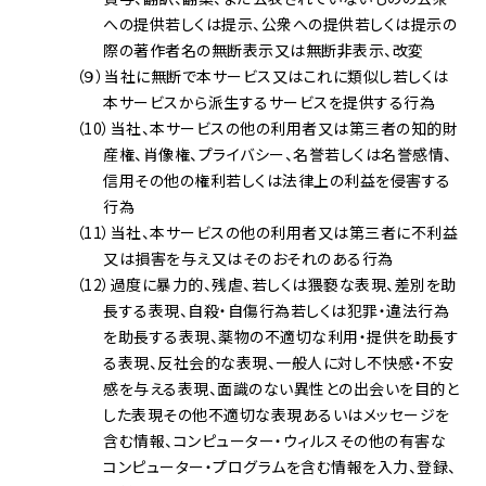
への提供若しくは提示、公衆への提供若しくは提示の
際の著作者名の無断表示又は無断非表示、改変
（９）当社に無断で本サービス又はこれに類似し若しくは
本サービスから派生するサービスを提供する行為
（10）当社、本サービスの他の利用者又は第三者の知的財
産権、肖像権、プライバシー、名誉若しくは名誉感情、
信用その他の権利若しくは法律上の利益を侵害する
行為
（11）当社、本サービスの他の利用者又は第三者に不利益
又は損害を与え又はそのおそれのある行為
（12）過度に暴力的、残虐、若しくは猥褻な表現、差別を助
長する表現、自殺・自傷行為若しくは犯罪・違法行為
を助長する表現、薬物の不適切な利用・提供を助長す
る表現、反社会的な表現、一般人に対し不快感・不安
感を与える表現、面識のない異性との出会いを目的と
した表現その他不適切な表現あるいはメッセージを
含む情報、コンピューター・ウィルスその他の有害な
コンピューター・プログラムを含む情報を入力、登録、