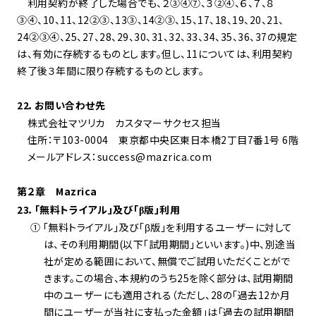
利用契約が終了した場合でも、２③④⑦、３②④、６、７、８
③④、10、11、12②③、13③、14②③、15、17、18、19、20、21、
24②③④、25、27、28、29、30、31、32、33、34、35、36、37の規定
は、有効に存続するものとします。但し、11については、利用契約
終了後３年間に限り存続するものとします。
22．お問い合わせ先
株式会社マツリカ カスタマーサクセス担当
住所：〒103-0004 東京都中央区東日本橋2丁目7番1号 6階
メールアドレス：success@mazrica.com
第２章 Mazrica
23．「無料トライアル」及び「β版」利用
① 「無料トライアル」及び「β版」を利用するユーザーに対して
は、その利用期間(以下「試用期間」といいます。)中、別途当
社が定める範囲において、無償でご試用いただくことがで
きます。この場合、本規約のうち25を除く部分は、試用期間
中のユーザーにも適用される（ただし、28の「過去12か月
間にユーザーが当社に支払った金額」は「過去の試用期間