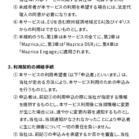
⑤ 未成年者が本サービスの利用を希望する場合には、法定代
理人の同意が必要になります。
⑥ 本サービスは、EUを含む欧州経済地域(EEA)及びイギリス
からの利用はできないものとします。
⑦ 本規約のうち、第1章は本サービスの全てに、第2章は
「Mazrica」に、第3章は「Mazrica DSR」に、第4章は
「Mazrica Engage」に適用されます。
３．利用契約の締結手続
① 本サービスの利用希望者（以下「申込者」といいます。）は、
当社が定める方法により、本サービス利用のための申込み
を行うものとします。
② 申込者は、前記
①
の利用申込の際に当社が指定する情報
を提供するものとし、本サービス利用後に当該情報に変更
が生じた場合には、速やかに変更内容を通知するものとし
ます。当社は、当該通知がなされなかったことにより申込者
に生じた損害について一切の責任を負いません。
③ 当社は、前記
①
の申込みを承諾するか否かを審査し、当社