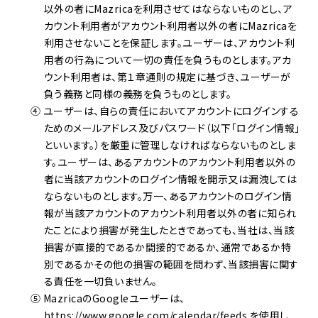
以外の者にMazricaを利用させてはならないものとし、ア
カウント利用者がアカウント利用者以外の者にMazricaを
利用させないことを保証します。ユーザーは、アカウント利
用者の行為について一切の責任を負うものとします。アカ
ウント利用者は、第１章通則の規定に基づき、ユーザーが
負う義務と同様の義務を負うものとします。
④ ユーザーは、自らの責任においてアカウントにログインする
ためのメールアドレス及びパスワード（以下「ログイン情報」
といいます。）を厳重に管理しなければならないものとしま
す。ユーザーは、あるアカウントのアカウント利用者以外の
者に当該アカウントのログイン情報を開示又は漏洩しては
ならないものとします。万一、あるアカウントのログイン情
報が当該アカウントのアカウント利用者以外の者に知られ
たことにより損害が発生したときであっても、当社は、当該
損害が直接的であるか間接的であるか、通常であるか特
別であるかその他の損害の範囲を問わず、当該損害に関す
る責任を一切負いません。
⑤ MazricaのGoogleユーザーは、
https://www.google.com/calendar/feeds を使用し