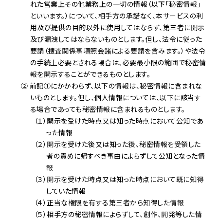
れた営業上その他業務上の一切の情報（以下「秘密情報」
といいます。）について、相手方の承諾なく、本サービスの利
用及び提供の目的以外に使用してはならず、第三者に開示
及び漏洩してはならないものとします。但し、法令に従った
要請（捜査関係事項照会諸による要請を含みます。）や法令
の手続上必要とされる場合は、必要最小限の範囲で秘密情
報を開示することができるものとします。
② 前記①にかかわらず、以下の情報は、秘密情報に含まれな
いものとします。但し、個人情報については、以下に該当す
る場合であっても秘密情報に含まれるものとします。
（１）開示を受けた時点又は知った時点において公知であ
った情報
（２）開示を受けた後又は知った後、秘密情報を受領した
者の責めに帰すべき事由によらずして公知となった情
報
（３）開示を受けた時点又は知った時点において既に知得
していた情報
（４）正当な権限を有する第三者から知得した情報
（５）相手方の秘密情報によらずして、創作、開発等した情