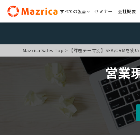
Skip
すべての製品
セミナー
会社概要
to
content
Mazrica Sales Top
【課題テーマ別】SFA/CRMを使
営業現