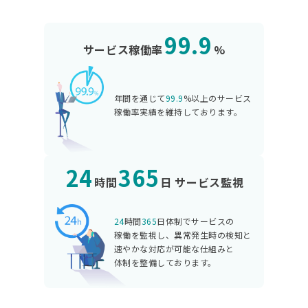
99.9
サービス稼働率
%
年間を通じて
99.9
%以上のサービス
稼働率実績を維持しております。
24
365
時間
日 サービス監視
24
時間
365
日体制でサービスの
稼働を監視し、
異常発生時の検知と
速やかな対応が可能な
仕組みと
体制を整備しております。