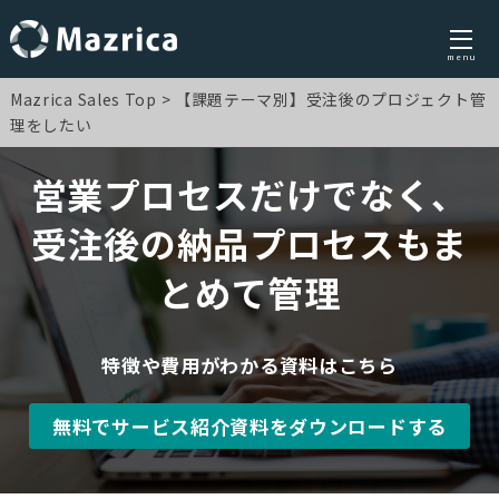
menu
Skip
Mazrica Sales Top
【課題テーマ別】受注後のプロジェクト管
to
理をしたい
content
営業プロセスだけでなく、
受注後の納品プロセスもま
とめて管理
特徴や費用がわかる資料はこちら
無料でサービス紹介資料をダウンロードする