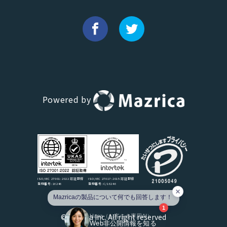
Powered by
Hana（お客さま専用AI）
新規会話
デモ予約
説明希望
ISO/IEC 27017:2015 認証取得
ISO/IEC 27001:2022 認証取得
登録番号:C/16246
登録番号:16246
Mazricaの製品について何で
Mazricaの製品について何でも回答します！
Mazricaの製品について何でも回答します！
1
※本チャットは、当社の公開情報・コンテンツに基づきAIが回答しています。
©Mazrica Inc. All right reserved
Hana（お客さま専用AI）
重要事項は担当者までご確認ください。
Web非公開情報を知る
※個人情報（電話番号/メールアドレス/住所など）の入力はできません。