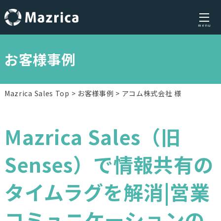
menu
Skip
to
お客様事例
content
Mazrica Sales Top
お客様事例
アコム株式会社 様
Mazrica Sales（旧
Senses）で情報共有の
タイムラグを解消|営業
コミュニケーションの