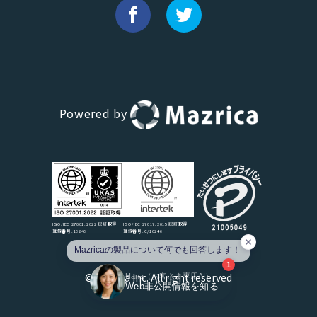
Powered by
Hana（お客さま専用AI）
新規会話
デモ予約
説明希望
ISO/IEC 27017:2015 認証取得
ISO/IEC 27001:2022 認証取得
登録番号:C/16246
登録番号:16246
Mazricaの製品について何で
Mazricaの製品について何でも回答します！
Mazricaの製品について何でも回答します！
1
※本チャットは、当社の公開情報・コンテンツに基づきAIが回答しています。
©Mazrica Inc. All right reserved
Hana（お客さま専用AI）
重要事項は担当者までご確認ください。
Web非公開情報を知る
※個人情報（電話番号/メールアドレス/住所など）の入力はできません。