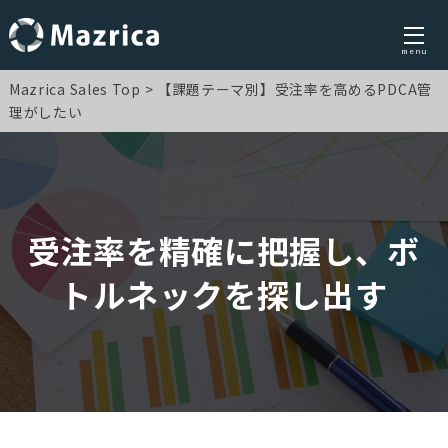
menu
Skip
Mazrica Sales Top
【課題テーマ別】受注率を高めるPDCA管
to
理がしたい
content
受注率を精確に把握し、ボ
トルネックを探し出す