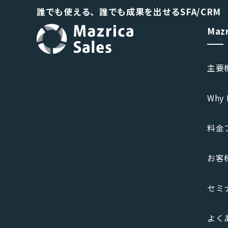
誰でも使える、誰でも成果を出せるSFA/CRM
Maz
主要
Why 
料金
お客
セミ
よく