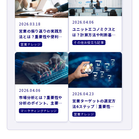
2026.04.06
2026.03.18
ユニットエコノミクスと
営業の振り返りの実践方
は？計算方法や判断基
法とは？重要性や便利な
準、改善施策まで解説
フレームワークも解説
その他お役立ち記事
営業ナレッジ
2026.04.06
2026.04.23
市場分析とは？重要性や
営業ターゲットの選定方
分析のポイント、主要な
法6ステップ｜重要性や
フレームワークを紹介
マーケティングナレッジ
おすすめのツールも紹介
営業ナレッジ