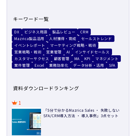
キーワード一覧
DX
ビジネス用語
製品レビュー
CRM
Mazrica製品活用
人材獲得・育成
セールストレンド
イベントレポート
マーケティング戦略・戦術
営業戦略・戦術
営業管理
AI
インサイドセールス
カスタマーサクセス
顧客管理
MA
KPI
マネジメント
案件管理
Excel
業務効率化
データ分析・活用
SFA
資料ダウンロードランキング
1
「5分で分かるMazrica Sales ・ 失敗しない
SFA/CRM導入方法 ・ 導入事例」3点セット