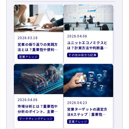
2026.04.06
2026.03.18
ユニットエコノミクスと
営業の振り返りの実践方
は？計算方法や判断基
法とは？重要性や便利な
準、改善施策まで解説
フレームワークも解説
その他お役立ち記事
営業ナレッジ
2026.04.06
2026.04.23
市場分析とは？重要性や
営業ターゲットの選定方
分析のポイント、主要な
法6ステップ｜重要性や
フレームワークを紹介
マーケティングナレッジ
おすすめのツールも紹介
営業ナレッジ