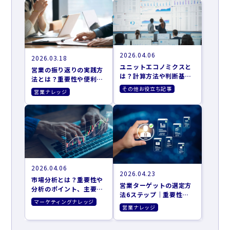
2026.04.06
2026.03.18
ユニットエコノミクスと
営業の振り返りの実践方
は？計算方法や判断基
法とは？重要性や便利な
準、改善施策まで解説
フレームワークも解説
その他お役立ち記事
営業ナレッジ
2026.04.06
2026.04.23
市場分析とは？重要性や
営業ターゲットの選定方
分析のポイント、主要な
法6ステップ｜重要性や
フレームワークを紹介
マーケティングナレッジ
おすすめのツールも紹介
営業ナレッジ