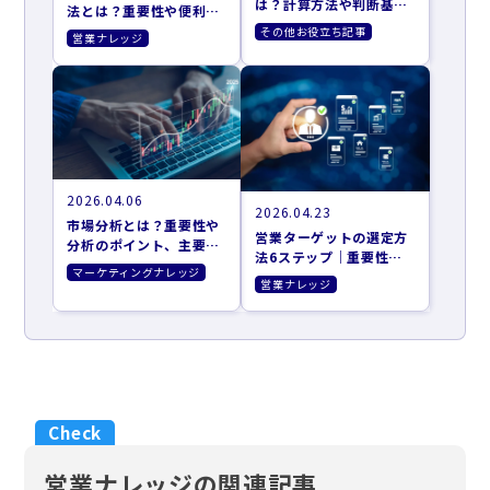
は？計算方法や判断基
法とは？重要性や便利な
準、改善施策まで解説
フレームワークも解説
その他お役立ち記事
営業ナレッジ
2026.04.06
2026.04.23
市場分析とは？重要性や
営業ターゲットの選定方
分析のポイント、主要な
法6ステップ｜重要性や
フレームワークを紹介
マーケティングナレッジ
おすすめのツールも紹介
営業ナレッジ
営業ナレッジの関連記事