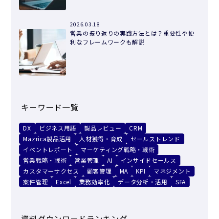
2026.03.18
営業の振り返りの実践方法とは？重要性や便
利なフレームワークも解説
キーワード一覧
DX
ビジネス用語
製品レビュー
CRM
Mazrica製品活用
人材獲得・育成
セールストレンド
イベントレポート
マーケティング戦略・戦術
営業戦略・戦術
営業管理
AI
インサイドセールス
カスタマーサクセス
顧客管理
MA
KPI
マネジメント
案件管理
Excel
業務効率化
データ分析・活用
SFA
資料ダウンロードランキング