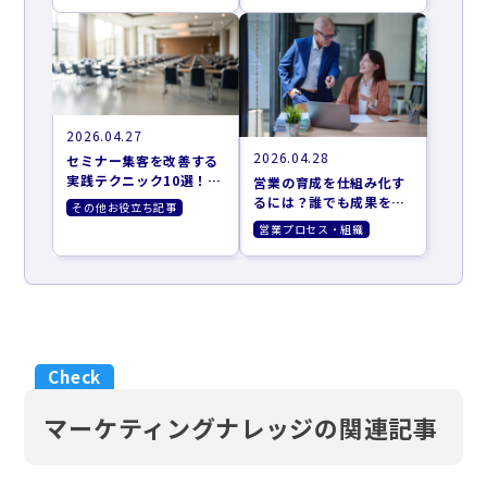
2026.04.27
2026.04.28
セミナー集客を改善する
実践テクニック10選！効
営業の育成を仕組み化す
果的な集客方法とツール
るには？誰でも成果を出
その他お役立ち記事
を紹介
せるAIターゲティング活
営業プロセス・組織
用法
マーケティングナレッジの関連記事