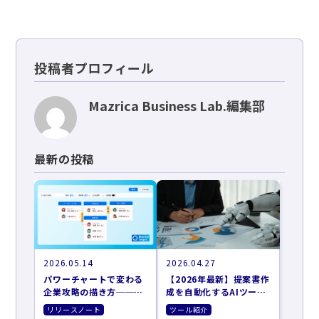
投稿者プロフィール
Mazrica Business Lab.編集部
最新の投稿
2026.05.14
2026.04.27
パワーチャートで変わる
【2026年最新】提案書作
企業攻略の描き方──お
成を自動化するAIツール
客さまの意思決定に、営
おすすめ9選｜営業準備
リリースノート
ツール紹介
業が伴走するために
を効率化する選び方