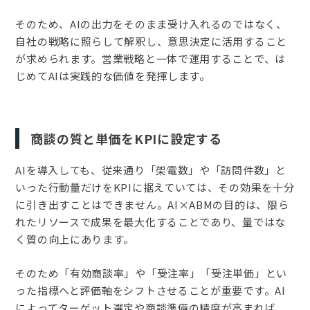
そのため、AIの出力をそのまま受け入れるのではなく、
自社の戦略に照らして解釈し、意思決定に活用すること
が求められます。営業戦略と一体で運用することで、は
じめてAIは実践的な価値を発揮します。
商談の質と単価をKPIに設定する
AIを導入しても、従来通り「架電数」や「訪問件数」と
いった行動量だけをKPIに据えていては、その効果を十分
に引き出すことはできません。AI×ABMの目的は、限ら
れたリソースで成果を最大化することであり、量ではな
く質の向上にあります。
そのため「有効商談率」や「受注率」「受注単価」とい
った指標へと評価軸をシフトさせることが重要です。AI
によってターゲット選定や商談準備の精度が高まれば、