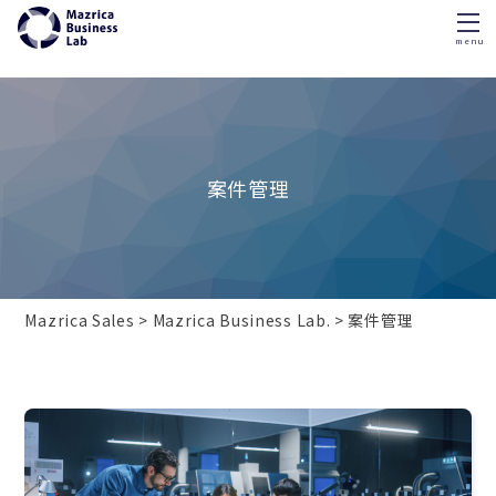
menu
Skip
to
content
案件管理
Mazrica Sales
Mazrica Business Lab.
案件管理