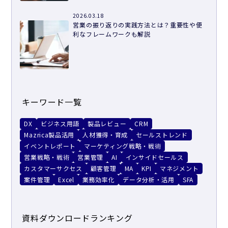
2026.03.18
営業の振り返りの実践方法とは？重要性や便
利なフレームワークも解説
キーワード一覧
DX
ビジネス用語
製品レビュー
CRM
Mazrica製品活用
人材獲得・育成
セールストレンド
イベントレポート
マーケティング戦略・戦術
営業戦略・戦術
営業管理
AI
インサイドセールス
カスタマーサクセス
顧客管理
MA
KPI
マネジメント
案件管理
Excel
業務効率化
データ分析・活用
SFA
資料ダウンロードランキング