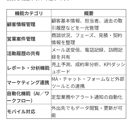
機能カテゴリ
概要
顧客基本情報、担当者、過去の取
顧客情報管理
引履歴などを一元管理
商談状況、フェーズ、見積・契約
営業案件管理
情報を整理
メール送受信、電話記録、訪問記
活動履歴の共有
録を共有
売上予測、成約率分析、KPIダッシ
レポート・分析機能
ュボード
MA・チャット・フォームなど外部
マーケティング連携
ツールとの連携
自動化機能（AI／ワ
定型業務やアラート通知の自動化
ークフロー）
外出先でもデータ閲覧・更新が可
モバイル対応
能