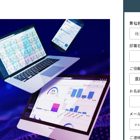
貴社
部署名
ご役職
お名前
メー
ご連