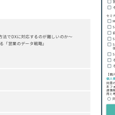
セミ
方法でDXに対応するのが難しいのか〜
進する「営業のデータ戦略」
【個
個人
同意
本フ
連情
用と