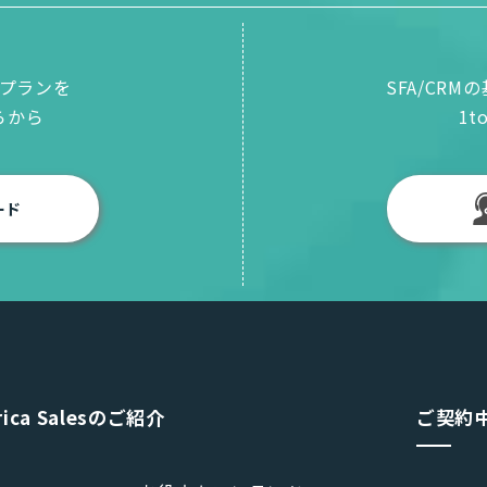
プランを
SFA/CR
らから
1
ード
rica Salesのご紹介
ご契約