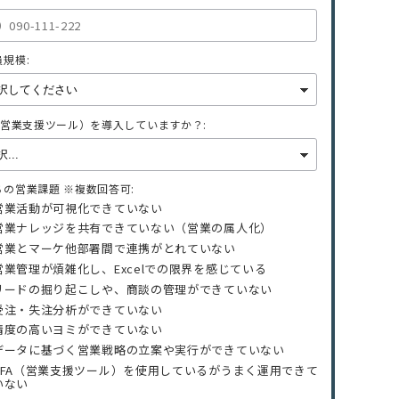
規模:
A（営業支援ツール）を導入していますか？:
ちの営業課題 ※複数回答可:
営業活動が可視化できていない
営業ナレッジを共有できていない（営業の属人化）
営業とマーケ他部署間で連携がとれていない
営業管理が煩雑化し、Excelでの限界を感じている
リードの掘り起こしや、商談の管理ができていない
受注・失注分析ができていない
精度の高いヨミができていない
データに基づく営業戦略の立案や実行ができていない
SFA（営業支援ツール）を使用しているがうまく運用できて
いない