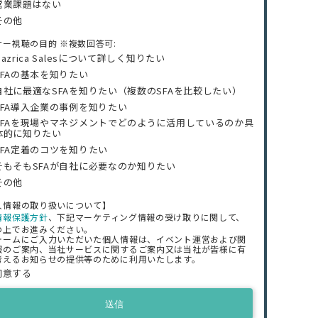
営業課題はない
その他
ナー視聴の目的 ※複数回答可:
Mazrica Salesについて詳しく知りたい
SFAの基本を知りたい
自社に最適なSFAを知りたい（複数のSFAを比較したい）
SFA導入企業の事例を知りたい
SFAを現場やマネジメントでどのように活用しているのか具
体的に知りたい
SFA定着のコツを知りたい
そもそもSFAが自社に必要なのか知りたい
その他
人情報の取り扱いについて】
情報保護方針
、下記マーケティング情報の受け取りに関して、
の上でお進みください。
ォームにご入力いただいた個人情報は、イベント運営および関
報のご案内、当社サービスに関するご案内又は当社が皆様に有
考えるお知らせの提供等のために利用いたします。
同意する
送信