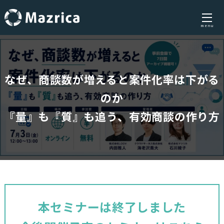
menu
Skip
to
content
なぜ、商談数が増えると案件化率は下がる
のか
『量』も『質』も追う、有効商談の作り方
本セミナーは終了しました