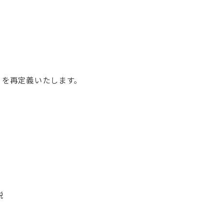
、
」
を再定義いたします。
説