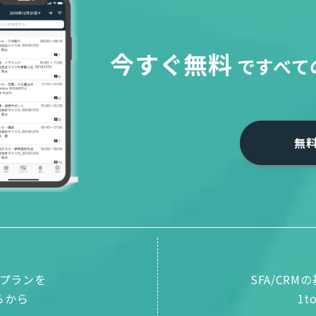
今すぐ無料
で
すべて
無
プランを
SFA/CR
らから
1