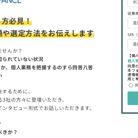
従業員
る方必見！
題や選定方法をお伝えします
SF
ませんか？
【個
図られていない状況
個人
同意
おろか、個人業務を把握するのすら四苦八苦
本フ
い
連情
用と
決するために、
いる3社の方々に登壇いただき、
インタビュー形式でお話しいただきます。
？
べきか？