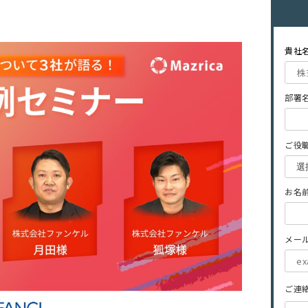
貴社
部署名
ご役職
お名前
メー
ご連