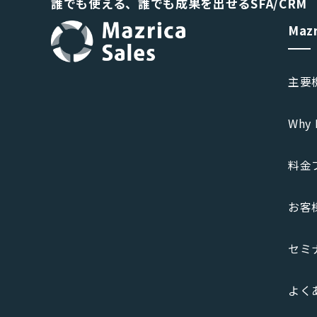
誰でも使える、誰でも成果を出せるSFA/CRM
Maz
主要
Why 
料金
お客
セミ
よく