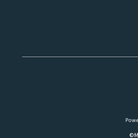
Powe
©Ma