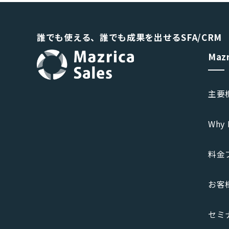
誰でも使える、誰でも成果を出せるSFA/CRM
Maz
主要
Why 
料金
お客
セミ