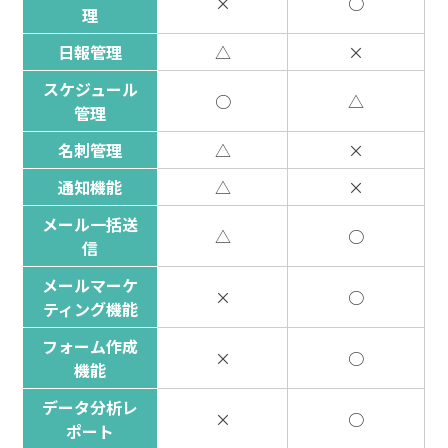
×
○
理
日報管理
△
×
スケジュール
○
△
管理
名刺管理
△
×
通知機能
△
×
メール一括送
△
○
信
メールマーケ
×
○
ティング機能
フォーム作成
×
○
機能
データ分析レ
×
○
ポート