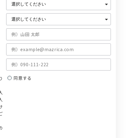
同意する
り
入
人
サ
ご
、
の