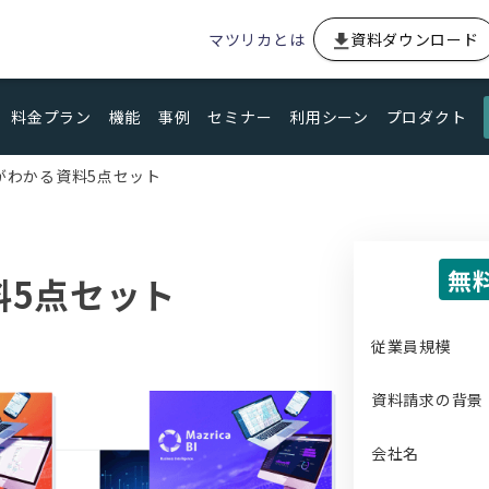
マツリカとは
資料ダウンロード
料金プラン
機能
事例
セミナー
利用シーン
プロダクト
製品がわかる資料5点セット
無
資料5点セット
従業員規模
資料請求の背景
会社名