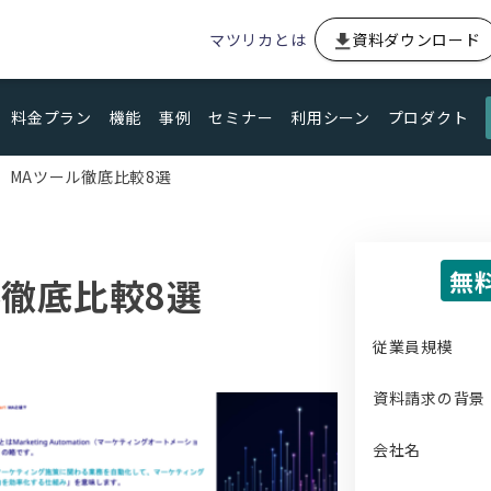
マツリカとは
資料ダウンロード
料金プラン
機能
事例
セミナー
利用シーン
プロダクト
】MAツール徹底比較8選
無
徹底比較8選
従業員規模
資料請求の背景
会社名