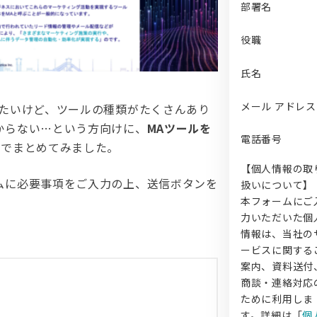
部署名
役職
氏名
メール アドレス
したいけど、ツールの種類がたくさんあり
からない…という方向けに、
MAツールを
電話番号
きでまとめてみました。
【個人情報の取
ムに必要事項をご入力の上、送信ボタンを
扱いについて】
本フォームにご
力いただいた個
情報は、当社の
ービスに関する
案内、資料送付
商談・連絡対応
ために利用しま
す。詳細は「
個