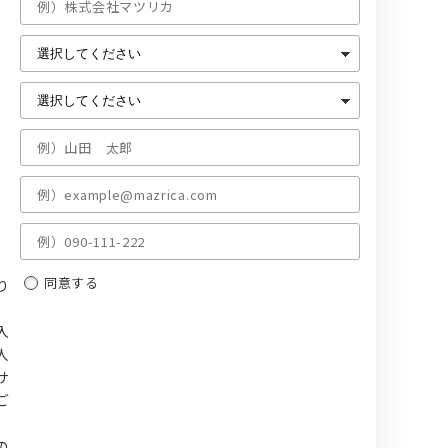
同意する
り
入
人
サ
ご
、
の