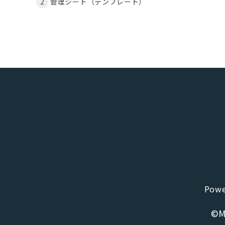
管理シート（テンプレート）
Powe
©Ma