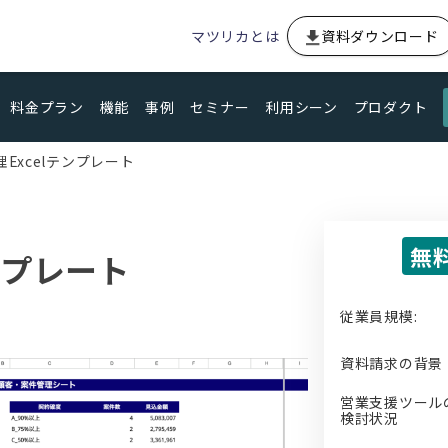
マツリカとは
資料ダウンロード
料金プラン
機能
事例
セミナー
利用シーン
プロダクト
Excelテンプレート
無
ンプレート
従業員規模:
資料請求の背景
営業支援ツール
検討状況