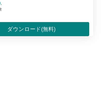
人
を
。
ダウンロード(無料)