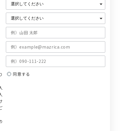
同意する
り
入
人
サ
ご
、
の