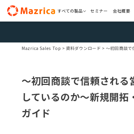
Skip
すべての製品
セミナー
会社概要
to
content
Mazrica Sales Top
資料ダウンロード
～初回商談で
～初回商談で信頼される
しているのか～新規開拓
ガイド