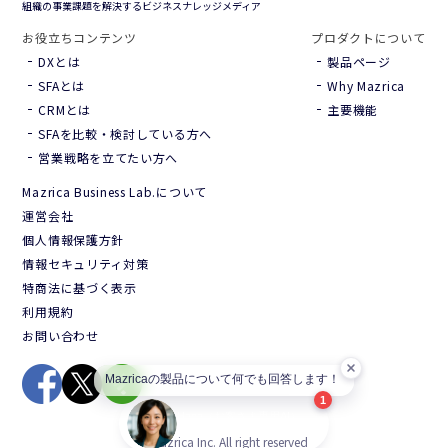
組織の事業課題を解決するビジネスナレッジメディア
お役立ちコンテンツ
プロダクトについて
DXとは
製品ページ
SFAとは
Why Mazrica
CRMとは
主要機能
SFAを比較・検討している方へ
営業戦略を立てたい方へ
Mazrica Business Lab.について
Hana（お客さま専用AI）
新規会話
運営会社
個人情報保護方針
情報セキュリティ対策
特商法に基づく表示
利用規約
デモ予約
説明希望
お問い合わせ
Mazricaの製品について何で
Mazricaの製品について何でも回答します！
Mazricaの製品について何でも回答します！
1
※本チャットは、当社の公開情報・コンテンツに基づきAIが回答しています。
Hana（お客さま専用AI）
重要事項は担当者までご確認ください。
Web非公開情報を知る
※個人情報（電話番号/メールアドレス/住所など）の入力はできません。
©Mazrica Inc. All right reserved