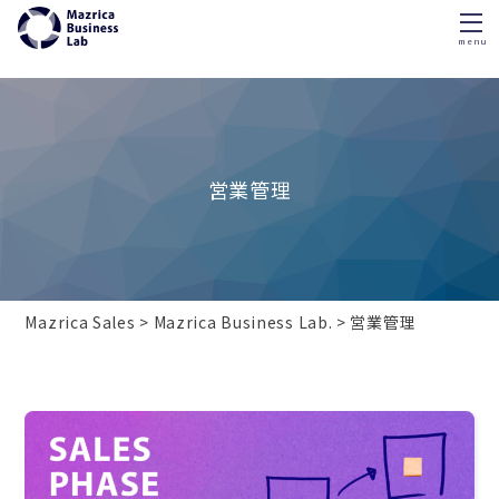
menu
Skip
to
content
営業管理
Mazrica Sales
Mazrica Business Lab.
営業管理