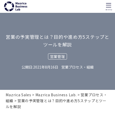
menu
Skip
to
content
営業の予実管理とは？目的や進め方5ステップと
ツールを解説
営業管理
2021年8月16日
営業プロセス・組織
Mazrica Sales
Mazrica Business Lab.
営業プロセス・
組織
営業の予実管理とは？目的や進め方5ステップとツー
ルを解説