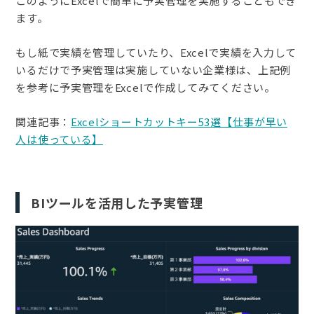
このようにExcelで簡単に予実管理を実施することもでき
ます。
もし紙で実績を管理していたり、Excelで実績を入力して
いるだけで予実管理は実施していない企業様は、上記例
を参考に予実管理をExcelで作成してみてください。
関連記事：
Excelショートカットキー53選【仕事が早い
人は使っている】
BIツールを活用した予実管理