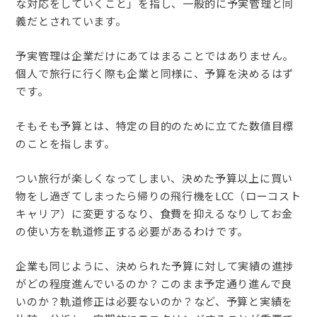
な対応をしていくこと」を指し、一般的に予実管理と同
義だとされています。
予実管理は企業だけにあてはまることではありません。
個人で旅行に行く際も企業と同様に、予算を決めるはず
です。
そもそも予算とは、特定の目的のために立てた数値目標
のことを指します。
つい旅行が楽しくなってしまい、決めた予算以上に買い
物をし過ぎてしまったら帰りの飛行機をLCC（ローコスト
キャリア）に変更するなり、食費を抑えるなりしてお金
の使い方を軌道修正する必要があるわけです。
企業も同じように、決められた予算に対して実績の進捗
がどの程度進んでいるのか？このまま予定通り進んで良
いのか？軌道修正は必要ないのか？など、予算と実績を