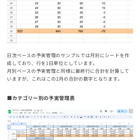
日次ベースの予実管理のサンプルでは月別にシートを作
成しており、行を1日単位としています。
月別ベースの予実管理と同様に最終行に合計を計算して
いますが、これはこの2月の合計の数字となります。
■カテゴリー別の予実管理表