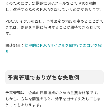
そのためには、定期的にSFAツールなどで現状を把握
し、改善するためのPDCAを回していく必要があります。
PDCAサイクルを回し、予算設定の精度を高めることがで
きれば、課題を早期に解決することが期待できるわけで
す。
関連記事：
効率的にPDCAサイクルを回す3つのコツを紹
介
予実管理でありがちな失敗例
予実管理は、企業の目標達成のための重要な施策です。
しかし、方法を間違えると、効果を出せず失敗してしま
うこともありえます。