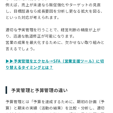
例えば、売上が未達なら販促強化やターゲットの見直
し、目標超過なら成長要因を分析し更なる拡大を図る、
といった対応が考えられます。
適切な予実管理を行うことで、経営判断の精度が上が
り、迅速な軌道修正が可能になります。
営業の成果を最大化するために、欠かせない取り組みと
言えるでしょう。
▶︎▶︎予実管理をエクセル→SFA（営業支援ツール）に切
り替えるタイミングとは？
予実管理と予算管理の違い
予算管理とは「予算を達成するために、期初の計画（予
算）と期末の実績（活動の結果）を比較・分析し、適切