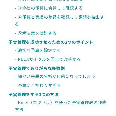
③全社の予算に合算して確認する
④予算と実績の差異を確認して課題を抽出す
る
⑤解決案を検討する
予実管理を成功させるための2つのポイント
適切な予算を設定する
PDCAサイクルを回して改善する
予実管理でありがちな失敗例
細かい差異の分析が目的になってしまう
予算にこだわりすぎる
予実管理をする3つの方法
Excel（エクセル）を使った予実管理表の作成
方法