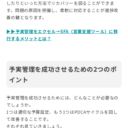
したりといった方法でリカバリーを図ることができま
す。問題の原因を把握し、柔軟に対応することが進捗改
善の鍵となります。
▶︎▶︎予実管理をエクセル→SFA（営業支援ツール）に移
行するメリットとは？
予実管理を成功させるための2つのポ
イント
予実管理を成功させるためには、どんなことが必要なの
でしょうか。
1つは適切な予算設定、もう1つはPDCAサイクルを回し
て改善することです。
それぞれ見ていきましょう。