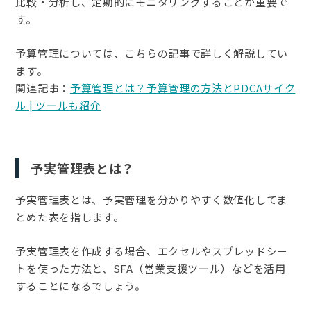
比較・分析し、定期的にモニタリングすることが重要で
す。
予算管理については、こちらの記事で詳しく解説してい
ます。
関連記事：
予算管理とは？予算管理の方法とPDCAサイク
ル | ツールも紹介
予実管理表とは？
予実管理表とは、予実管理を分かりやすく数値化してま
とめた表を指します。
予実管理表を作成する場合、エクセルやスプレッドシー
トを使った方法と、SFA（営業支援ツール）などを活用
することになるでしょう。