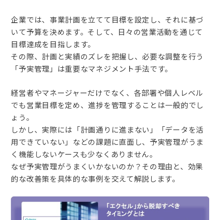
企業では、事業計画を立てて目標を設定し、それに基づ
いて予算を決めます。そして、日々の営業活動を通じて
目標達成を目指します。
その際、計画と実績のズレを把握し、必要な調整を行う
「予実管理」は重要なマネジメント手法です。
経営者やマネージャーだけでなく、各部署や個人レベル
でも営業目標を定め、進捗を管理することは一般的でし
ょう。
しかし、実際には「計画通りに進まない」「データを活
用できていない」などの課題に直面し、予実管理がうま
く機能しないケースも少なくありません。
なぜ予実管理がうまくいかないのか？その理由と、効果
的な改善策を具体的な事例を交えて解説します。