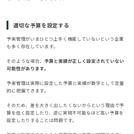
適切な予算を設定する
予実管理がいまひとつ上手く機能していないという企業
も多く存在しています。
そのような場合、
予算と実績が正しく設定されていない
可能性があります。
予実管理は実際に設定した予算と実績が数字として定量
的に把握できます。
そのため、差を大きく出したくないからという理由で予
算を低く設定したり、逆に実現不可能なほど高い予算を
設定したりすることは問題です。