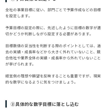
全社の事業目標に従い、部門ごとで予算作成などの目標
を設定します。
予算目標の設定の際に、先述したように目標の数字が適
切かどうか判断しながら設定する必要があります。
目標数値の妥当性を判断する際のポイントとしては、過
去の実績・成長率などから大きく外れていないこと、競
合他社や業界全体の実績・成長率から外れていないこと
が挙げられます。
経営側の理想や願望を反映することも重要ですが、現実
的な数字になるように気をつけましょう。
②具体的な数字目標に落とし込む