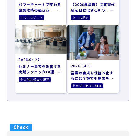
パワーチャートで変わる
【2026年最新】提案書作
企業攻略の描き方──お
成を自動化するAIツール
客さまの意思決定に、営
おすすめ9選｜営業準備
リリースノート
ツール紹介
業が伴走するために
を効率化する選び方
2026.04.27
2026.04.28
セミナー集客を改善する
実践テクニック10選！効
営業の育成を仕組み化す
果的な集客方法とツール
るには？誰でも成果を出
その他お役立ち記事
を紹介
せるAIターゲティング活
営業プロセス・組織
用法