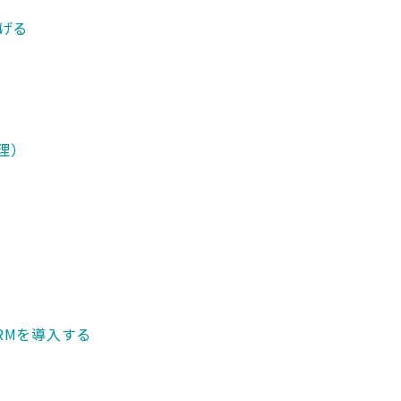
げる
理）
RMを導入する