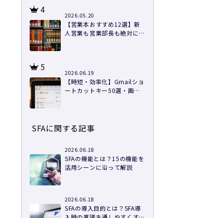
4
2026.05.20
【営業本おすすめ12選】新
人営業も営業部長も絶対に読
むべき本を紹介
5
2026.06.19
【時短・効率化】Gmailショ
ートカットキー50選・画像
つきで徹底解説
SFAに関する記事
2026.06.18
SFAの機能とは？15の機能を
活用シーンに沿って解説
2026.06.18
SFAの導入目的とは？SFA導
入時の稟議を通しやすくする