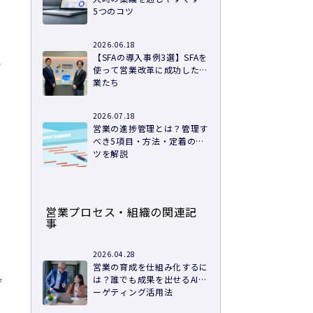
5つのコツ
2026.06.18
【SFAの導入事例3選】SFAを
れ
使って営業改革に成功した企
業たち
2026.07.18
営業の進捗管理とは？管理す
べき5項目・方法・定着のコ
ツを解説
営業プロセス・組織の関連記
事
2026.04.28
営業の育成を仕組み化するに
は？誰でも成果を出せるAIタ
げ
ーゲティング活用法