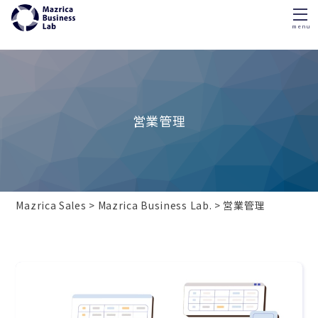
menu
Skip
to
content
営業管理
Mazrica Sales
Mazrica Business Lab.
営業管理