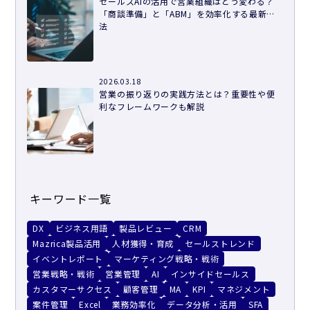
セールスAIの活用で営業組織はどう変わる？
「商談準備」と「ABM」を効率化する最新手
法
2026.03.18
営業の振り返りの実践方法とは？重要性や便
利なフレームワークも解説
キーワード一覧
DX
ビジネス用語
製品レビュー
CRM
Mazrica製品活用
人材獲得・育成
セールストレンド
イベントレポート
マーケティング戦略・戦術
営業戦略・戦術
営業管理
AI
インサイドセールス
カスタマーサクセス
顧客管理
MA
KPI
マネジメント
案件管理
Excel
業務効率化
データ分析・活用
SFA