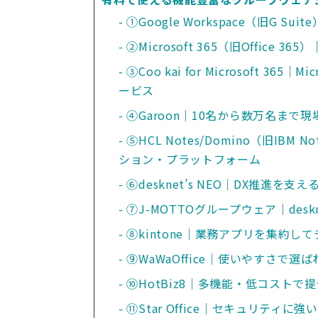
①Google Workspace（旧G S
②Microsoft 365（旧Offic
③Coo kai for Microsoft 
ービス
④Garoon｜10名から数万名ま
⑤HCL Notes/Domino（旧I
ション・プラットフォーム
⑥desknet’s NEO｜DX推進
⑦J-MOTTOグループウェア｜des
⑧kintone｜業務アプリを集約
⑨WaWaOffice｜使いやすさで
⑩HotBiz8｜多機能・低コスト
⑪Star Office｜セキュリティ