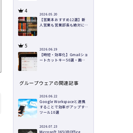
4
2026.05.20
【営業本おすすめ12選】新
人営業も営業部長も絶対に読
むべき本を紹介
5
2026.06.19
【時短・効率化】Gmailショ
ートカットキー50選・画像
つきで徹底解説
グループウェアの関連記事
2026.06.22
Google Workspaceと連携
することで効率がアップする
ツール10選
2026.07.23
Microsoft 365(旧Office