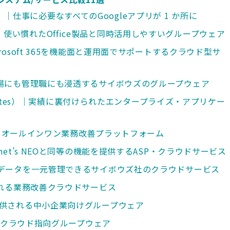
uite）｜仕事に必要なすべてのGoogleアプリが 1 か所に
e 365）｜使い慣れたOffice製品と同時活用しやすいグループウェア
365｜Microsoft 365を機能面と運用面でサポートするクラウド型サ
で現場にも管理職にも浸透するサイボウズのグループウェア
BM Notes）｜実績に裏付けられたエンタープライズ・アプリケー
を支えるオールインワン業務改善プラットフォーム
knet’s NEOと同等の機能を提供するASP・クラウドサービス
してデータを一元管理できるサイボウズ社のクラウドサービス
選ばれる業務改善クラウドサービス
で提供される中小企業向けグループウェア
に強いクラウド指向グループウェア