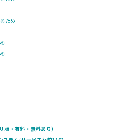
作るため
ため
ため
プリ版・有料・無料あり）
ステム/サービス比較11選