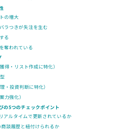
性
トの増大
バラつきが失注を生む
する
を奪われている
プ
ド獲得・リスト作成に特化）
チ型
管理・投資判断に特化）
提案力強化）
びの5つのチェックポイント
タがリアルタイムで更新されているか
過去の商談履歴と紐付けられるか