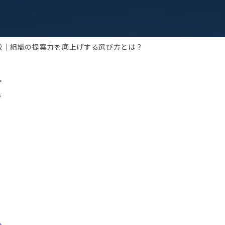
比較｜組織の提案力を底上げする選び方とは？
プ
で
ン