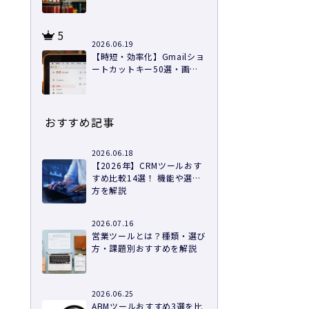
5
2026.06.19
【時短・効率化】Gmailショ
ートカットキー50選・画像
つきで徹底解説
おすすめ記事
2026.06.18
【2026年】CRMツールおす
すめ比較14選！ 機能や選び
方を解説
2026.07.16
営業ツールとは？種類・選び
っ
方・課題別おすすめを解説
2026.06.25
ABMツールおすすめ3選を比