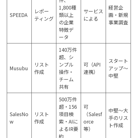
1,800種
経営企
レポー
サービス
SPEEDA
類以上
画・新規
ティング
による
の企業
事業調査
特徴デ
ータ
140万件
超、シ
スタート
リスト
ンプル
可（API
Musubu
アップ〜
作成
操作・
連携）
中堅
チーム
共有
500万件
超・156
可
中堅〜大
SalesNo
リスト
項目検
（Salesf
手のリス
w
作成
索・AIに
orce
ト作成
よるIR要
等）
約