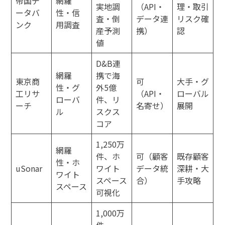
帝国デ
網羅
実地調
（API・
理・取引
ータバ
性・信
査・倒
データ連
リスク確
ンク
用調査
産予測
携）
認
値
D&B連
網羅
携で海
東京商
可
大手・グ
性・グ
外5億
工リサ
（API・
ローバル
ローバ
件、リ
ーチ
名寄せ）
展開
ル
スクス
コア
1,250万
網羅
件、ホ
可（顧客
既存顧客
性・ホ
uSonar
ワイト
データ統
深耕・大
ワイト
スペース
合）
手攻略
スペース
可視化
1,000万
件、