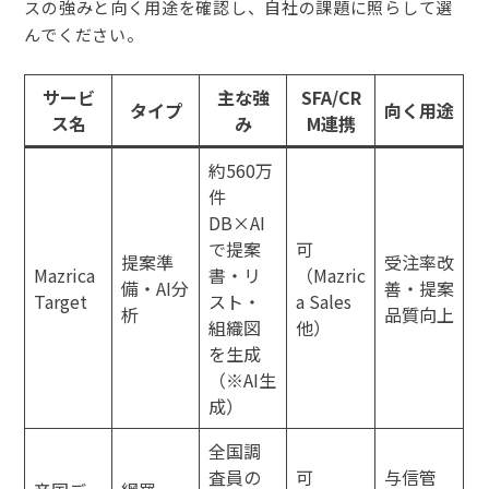
スの強みと向く用途を確認し、自社の課題に照らして選
んでください。
サービ
主な強
SFA/CR
タイプ
向く用途
ス名
み
M連携
約560万
件
DB×AI
で提案
可
提案準
受注率改
Mazrica
書・リ
（Mazric
備・AI分
善・提案
Target
スト・
a Sales
析
品質向上
組織図
他）
を生成
（※AI生
成）
全国調
査員の
可
与信管