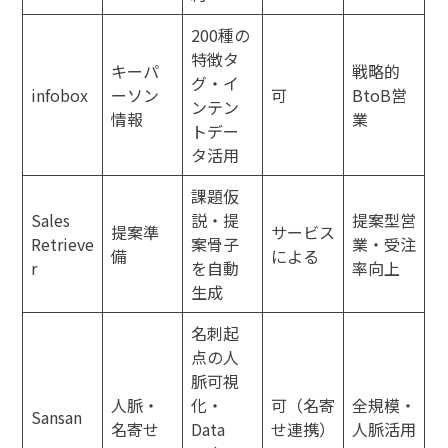
200種の
特徴タ
キーパ
戦略的
グ・イ
infobox
ーソン
可
BtoB営
ンテン
情報
業
トデー
タ活用
課題仮
Sales
説・提
提案型営
提案準
サービス
Retrieve
案骨子
業・受注
備
による
r
を自動
率向上
生成
名刺起
点の人
脈可視
人脈・
化・
可（名寄
全規模・
Sansan
名寄せ
Data
せ連携）
人脈活用