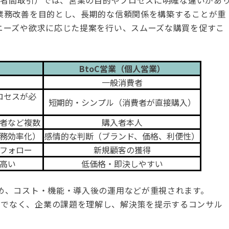
消費者間取引）では、営業の目的やプロセスに明確な違いがあ
や業務改善を目的とし、長期的な信頼関係を構築することが重
のニーズや欲求に応じた提案を行い、スムーズな購買を促すこ
）
BtoC営業（個人営業）
一般消費者
ロセスが必
短期的・シンプル（消費者が直接購入）
者など複数
購入者本人
務効率化）
感情的な判断（ブランド、価格、利便性）
フォロー
新規顧客の獲得
高い
低価格・即決しやすい
ため、コスト・機能・導入後の運用などが重視されます。
けでなく、企業の課題を理解し、解決策を提示するコンサル