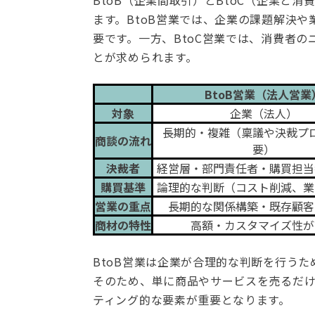
BtoB（企業間取引）とBtoC（企業と
ます。BtoB営業では、企業の課題解決
要です。一方、BtoC営業では、消費者
とが求められます。
BtoB営業（法人営業
対象
企業（法人）
長期的・複雑（稟議や決裁プ
商談の流れ
要）
決裁者
経営層・部門責任者・購買担当
購買基準
論理的な判断（コスト削減、業
営業の重点
長期的な関係構築・既存顧客
商材の特性
高額・カスタマイズ性が
BtoB営業は企業が合理的な判断を行う
そのため、単に商品やサービスを売るだ
ティング的な要素が重要となります。