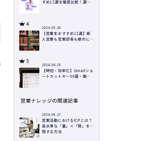
すめ12選を徹底比較！選び
方と導入のコツ
4
2026.05.20
【営業本おすすめ12選】新
人営業も営業部長も絶対に読
むべき本を紹介
5
が
2026.06.19
【時短・効率化】Gmailショ
ートカットキー50選・画像
つきで徹底解説
営業ナレッジの関連記事
2026.04.27
営業活動におけるICPとは？
高水準な「量」×「質」を実
現する方法