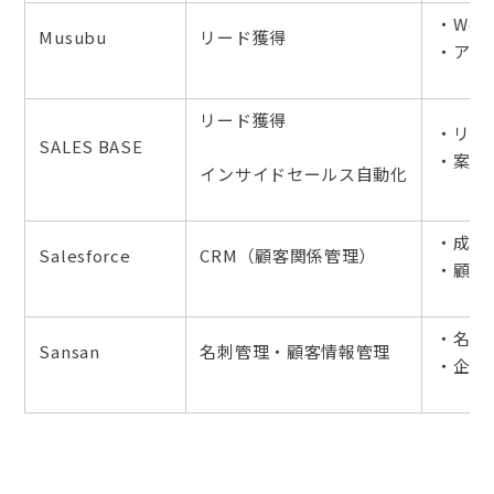
・We
Musubu
リード獲得
・アポ
リード獲得
・リー
SALES BASE
・案内
インサイドセールス自動化
・成約
Salesforce
CRM（顧客関係管理）
・顧客
・名刺
Sansan
名刺管理・顧客情報管理
・企業