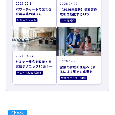
2026.05.14
2026.04.27
パワーチャートで変わる
【2026年最新】提案書作
企業攻略の描き方──お
成を自動化するAIツール
客さまの意思決定に、営
おすすめ9選｜営業準備
リリースノート
ツール紹介
業が伴走するために
を効率化する選び方
2026.04.27
2026.04.28
セミナー集客を改善する
実践テクニック10選！効
営業の育成を仕組み化す
果的な集客方法とツール
るには？誰でも成果を出
その他お役立ち記事
を紹介
せるAIターゲティング活
営業プロセス・組織
用法