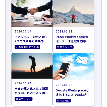
2026.06.19
2022.01.12
マネジメント能力とは？
Excelでは限界！営業管
7つのスキルと効果的な
理・データ管理を効率化
向上方法
する4つの方法
その他お役立ち記事
営業ナレッジ
2026.06.24
2026.06.22
営業の属人化とは？課題
Google Workspaceと
や原因、解消方法を徹底
連携することで効率がア
解説
ップするツール10選
営業ナレッジ
ツール紹介