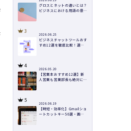
グロスとネットの違いとは？
客
ビジネスにおける用語の意味
や計算方法まで徹底解説
3
な
2026.06.25
ビジネスチャットツールおす
すめ12選を徹底比較！選び
方と導入のコツ
4
2026.05.20
【営業本おすすめ12選】新
人営業も営業部長も絶対に読
むべき本を紹介
5
2026.06.19
【時短・効率化】Gmailショ
、
ートカットキー50選・画像
つきで徹底解説