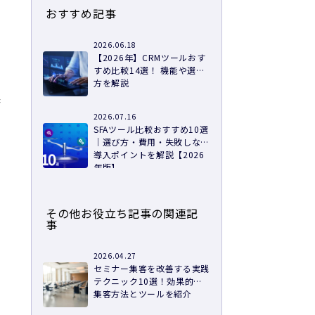
コ
おすすめ記事
2026.06.18
【2026年】CRMツールおす
すめ比較14選！ 機能や選び
方を解説
果
2026.07.16
SFAツール比較おすすめ10選
｜選び方・費用・失敗しない
り
導入ポイントを解説【2026
年版】
その他お役立ち記事の関連記
事
2026.04.27
セミナー集客を改善する実践
テクニック10選！効果的な
集客方法とツールを紹介