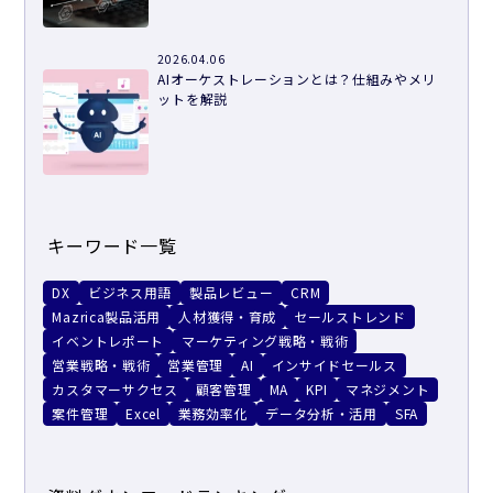
2026.04.06
AIオーケストレーションとは？仕組みやメリ
ットを解説
キーワード一覧
DX
ビジネス用語
製品レビュー
CRM
Mazrica製品活用
人材獲得・育成
セールストレンド
イベントレポート
マーケティング戦略・戦術
営業戦略・戦術
営業管理
AI
インサイドセールス
カスタマーサクセス
顧客管理
MA
KPI
マネジメント
案件管理
Excel
業務効率化
データ分析・活用
SFA