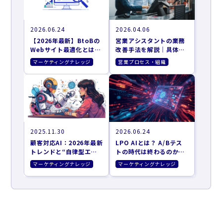
2026.06.24
2026.04.06
【2026年最新】BtoBの
営業アシスタントの業務
Webサイト最適化とは？
改善手法を解説｜具体施
CVRを劇的に改善する
策も紹介
マーケティングナレッジ
営業プロセス・組織
「AIエージェント」活用
戦略
2025.11.30
2026.06.24
顧客対応AI：2026年最新
LPO AIとは？ A/Bテス
トレンドと“自律型エー
トの時代は終わるのか。
ジェント”がBtoBのCX
AIが自律的に動くCVR最
マーケティングナレッジ
マーケティングナレッジ
を革新する理由
適化の全貌