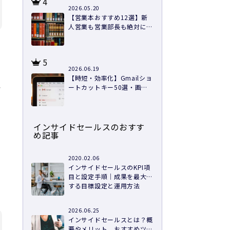
4
2026.05.20
【営業本おすすめ12選】新
人営業も営業部長も絶対に読
むべき本を紹介
5
2026.06.19
【時短・効率化】Gmailショ
考
ートカットキー50選・画像
つきで徹底解説
インサイドセールスのおすす
め記事
2020.02.06
インサイドセールスのKPI項
目と設定手順｜成果を最大化
する目標設定と運用方法
2026.06.25
インサイドセールスとは？概
要やメリット、おすすめツー