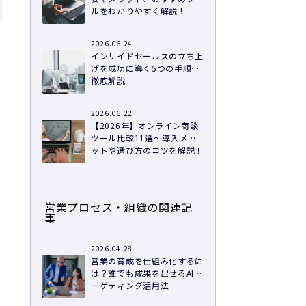
ルをわかりやすく解説！
2026.06.24
」
インサイドセールスの立ち上
げを成功に導く5つの手順を
徹底解説
2026.06.22
【2026年】オンライン商談
ツール比較11選〜導入メリ
ットや選び方のコツを解説！
営業プロセス・組織の関連記
事
2026.04.28
営業の育成を仕組み化するに
は？誰でも成果を出せるAIタ
ぐ
ーゲティング活用法