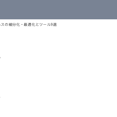
ルスの細分化・最適化とツール9選
も
を