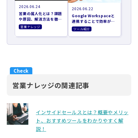
2026.06.24
2026.06.22
営業の属人化とは？課題
Google Workspaceと
や原因、解消方法を徹底
連携することで効率がア
解説
ップするツール10選
営業ナレッジ
ツール紹介
営業ナレッジの関連記事
インサイドセールスとは？概要やメリッ
ト、おすすめツールをわかりやすく解
説！