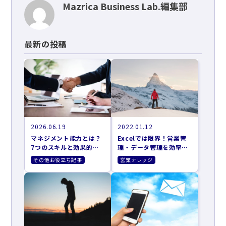
Mazrica Business Lab.編集部
最新の投稿
2026.06.19
2022.01.12
マネジメント能力とは？
Excelでは限界！営業管
7つのスキルと効果的な
理・データ管理を効率化
向上方法
する4つの方法
その他お役立ち記事
営業ナレッジ