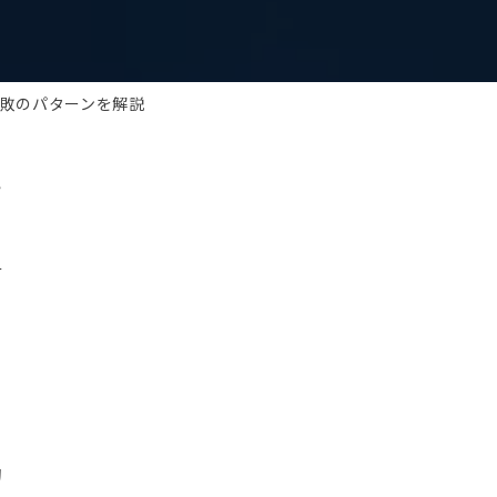
失敗のパターンを解説
い
せ
こ
的