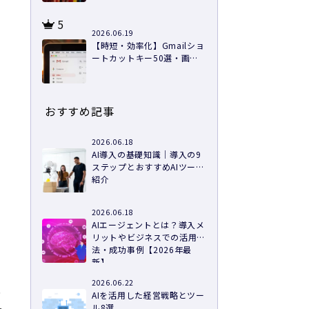
5
2026.06.19
【時短・効率化】Gmailショ
ートカットキー50選・画像
つきで徹底解説
おすすめ記事
2026.06.18
AI導入の基礎知識｜導入の9
ステップとおすすめAIツール
紹介
2026.06.18
AIエージェントとは？導入メ
リットやビジネスでの活用
法・成功事例【2026年最
新】
2026.06.22
や
AIを活用した経営戦略とツー
ル8選