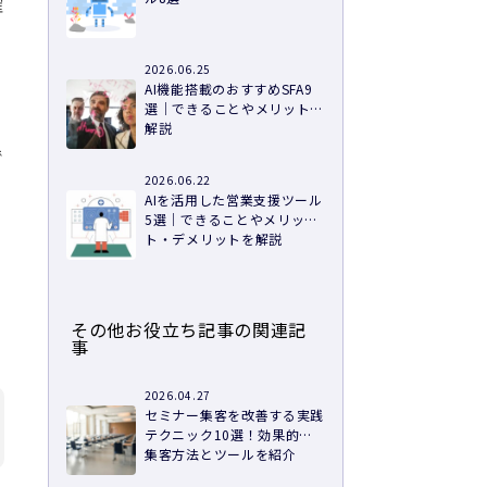
確
2026.06.25
AI機能搭載のおすすめSFA9
選｜できることやメリットを
解説
で
2026.06.22
AIを活用した営業支援ツール
5選｜できることやメリッ
」
ト・デメリットを解説
その他お役立ち記事の関連記
事
2026.04.27
セミナー集客を改善する実践
テクニック10選！効果的な
集客方法とツールを紹介