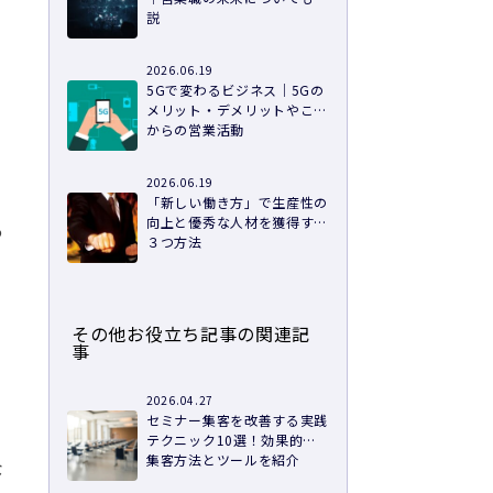
説
2026.06.19
5Gで変わるビジネス｜5Gの
メリット・デメリットやこれ
からの営業活動
2026.06.19
「新しい働き方」で生産性の
向上と優秀な人材を獲得する
あ
３つ方法
その他お役立ち記事の関連記
事
2026.04.27
セミナー集客を改善する実践
テクニック10選！効果的な
集客方法とツールを紹介
な