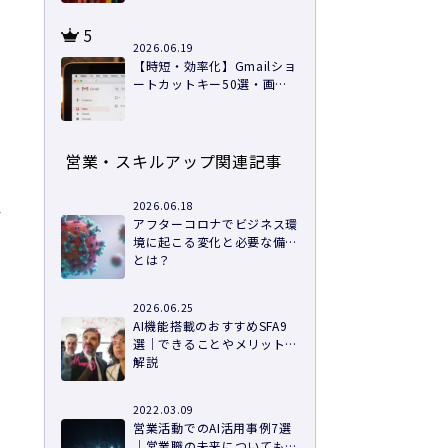
5
2026.06.19
【時短・効率化】Gmailショ
ートカットキー50選・画像
つきで徹底解説
営業・スキルアップ関連記事
2026.06.18
シ
アフターコロナでビジネス環
境に起こる変化と必要な備え
とは？
つ
2026.06.25
AI機能搭載のおすすめSFA9
選｜できることやメリットを
解説
2022.03.09
営業活動でのAI活用事例7選
｜営業職の未来についても解