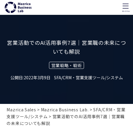
menu
Skip
to
content
営業活動でのAI活用事例7選｜営業職の未来につ
いても解説
営業戦略・戦術
2022年3月9日
SFA/CRM・営業支援ツール/システム
Mazrica Sales
Mazrica Business Lab.
SFA/CRM・営業
支援ツール/システム
営業活動でのAI活用事例7選｜営業職
の未来についても解説