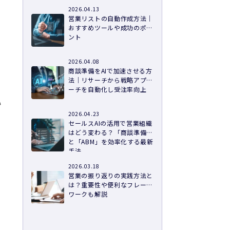
2026.04.13
営業リストの自動作成方法｜
おすすめツールや成功のポイ
ント
2026.04.08
商談準備をAIで加速させる方
法｜リサーチから戦略アプロ
ーチを自動化し受注率向上
い
2026.04.23
セールスAIの活用で営業組織
はどう変わる？「商談準備」
。
と「ABM」を効率化する最新
手法
2026.03.18
営業の振り返りの実践方法と
は？重要性や便利なフレーム
ワークも解説