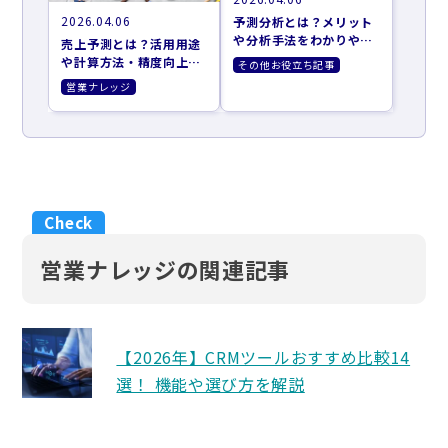
2026.04.06
予測分析とは？メリット
や分析手法をわかりやす
売上予測とは？活用用途
く解説
や計算方法・精度向上の
その他お役立ち記事
ポイントも解説
営業ナレッジ
営業ナレッジの関連記事
【2026年】CRMツールおすすめ比較14
選！ 機能や選び方を解説