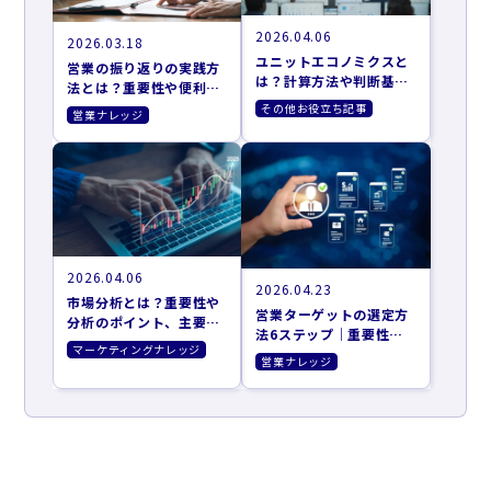
2026.04.06
2026.03.18
ユニットエコノミクスと
営業の振り返りの実践方
は？計算方法や判断基
法とは？重要性や便利な
準、改善施策まで解説
フレームワークも解説
その他お役立ち記事
営業ナレッジ
2026.04.06
2026.04.23
市場分析とは？重要性や
営業ターゲットの選定方
分析のポイント、主要な
法6ステップ｜重要性や
フレームワークを紹介
マーケティングナレッジ
おすすめのツールも紹介
営業ナレッジ